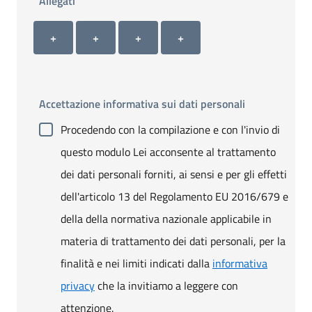
Allegati
Allegato 1
Allegato 2
Allegato 3
Allegato 4
+ Carica allegato 1
+ Carica allegato 2
+ Carica allegato 3
+ Carica allegato 4
+
+
+
+
Accettazione informativa sui dati personali
Procedendo con la compilazione e con l'invio di
questo modulo Lei acconsente al trattamento
dei dati personali forniti, ai sensi e per gli effetti
dell'articolo 13 del Regolamento EU 2016/679 e
della della normativa nazionale applicabile in
materia di trattamento dei dati personali, per la
finalità e nei limiti indicati dalla
informativa
privacy
che la invitiamo a leggere con
attenzione.