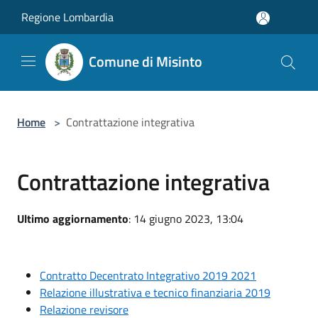
Salta al contenuto principale
Regione Lombardia
Comune di Misinto
Home
>
Contrattazione integrativa
Contrattazione integrativa
Ultimo aggiornamento
: 14 giugno 2023, 13:04
Contratto Decentrato Integrativo 2019 2021
Relazione illustrativa e tecnico finanziaria 2019
Relazione revisore