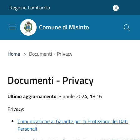
Salta al contenuto principale
Regione Lombardia
Comune di Misinto
Home
>
Documenti - Privacy
Documenti - Privacy
Ultimo aggiornamento
: 3 aprile 2024, 18:16
Privacy:
Comunicazione al Garante per la Protezione dei Dati
Personali