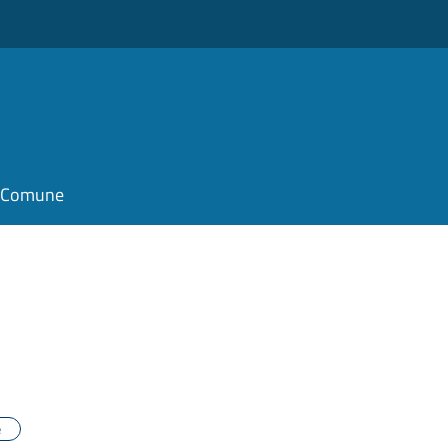
il Comune
e
e