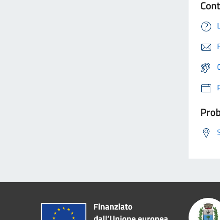
Cont
Prob