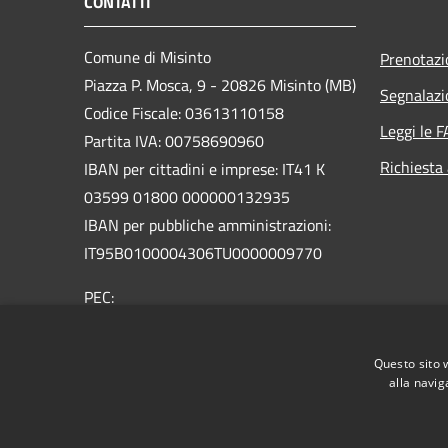
CONTATTI
Comune di Misinto
Prenotaz
Piazza P. Mosca, 9 - 20826 Misinto (MB)
Segnalazi
Codice Fiscale: 03613110158
Leggi le 
Partita IVA: 00758690960
Richiesta
IBAN per cittadini e imprese: IT41 K
03599 01800 000000132935
IBAN per pubbliche amministrazioni:
IT95B0100004306TU0000009770
PEC:
comune.misinto@pec.regione.lombardia.it
Email:
info@comune.misinto.mb.it
Questo sito 
Centralino Unico: 02 96721010
alla navig