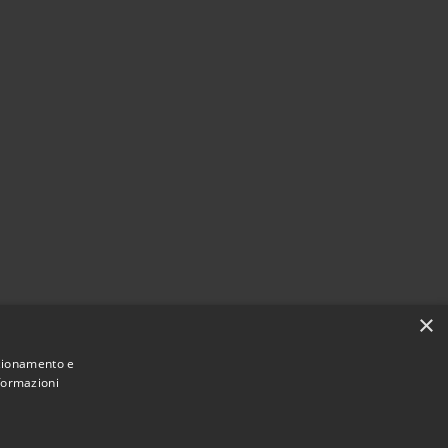
×
nzionamento e
nformazioni