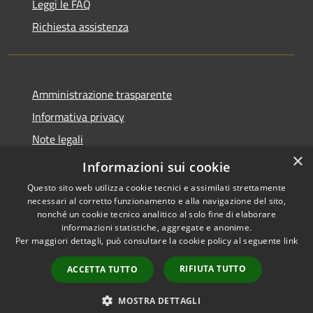
Leggi le FAQ
Richiesta assistenza
Amministrazione trasparente
Informativa privacy
Note legali
×
Dichiarazione di accessibilità
Informazioni sui cookie
Questo sito web utilizza cookie tecnici e assimilati strettamente
necessari al corretto funzionamento e alla navigazione del sito,
nonché un cookie tecnico analitico al solo fine di elaborare
informazioni statistiche, aggregate e anonime.
RSS
Copyright © 2026 • Comune di
Per maggiori dettagli, può consultare la cookie policy al seguente
link
Accessibilità
Misinto • Powered by
Privacy
Municipium
Accesso
•
RIFIUTA TUTTO
ACCETTA TUTTO
Cookie
redazione
Mappa del sito
MOSTRA DETTAGLI