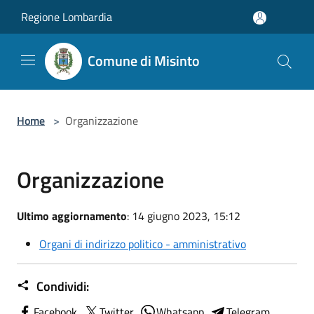
Salta al contenuto principale
Regione Lombardia
Comune di Misinto
Home
>
Organizzazione
Organizzazione
Ultimo aggiornamento
: 14 giugno 2023, 15:12
Organi di indirizzo politico - amministrativo
Condividi:
Facebook
Twitter
Whatsapp
Telegram