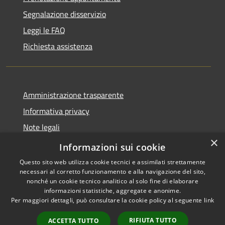
Segnalazione disservizio
Leggi le FAQ
Richiesta assistenza
Amministrazione trasparente
Informativa privacy
Note legali
×
Dichiarazione di accessibilità
Informazioni sui cookie
Questo sito web utilizza cookie tecnici e assimilati strettamente
necessari al corretto funzionamento e alla navigazione del sito,
nonché un cookie tecnico analitico al solo fine di elaborare
informazioni statistiche, aggregate e anonime.
RSS
Copyright © 2026 • Comune di
Per maggiori dettagli, può consultare la cookie policy al seguente
link
Accessibilità
Misinto • Powered by
Privacy
Municipium
Accesso
•
RIFIUTA TUTTO
ACCETTA TUTTO