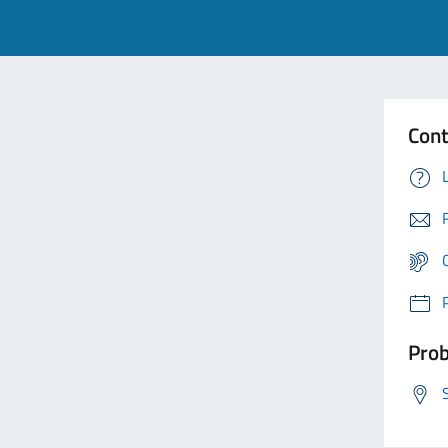
Cont
Prob