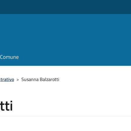
il Comune
trativo
>
Susanna Balzarotti
tti