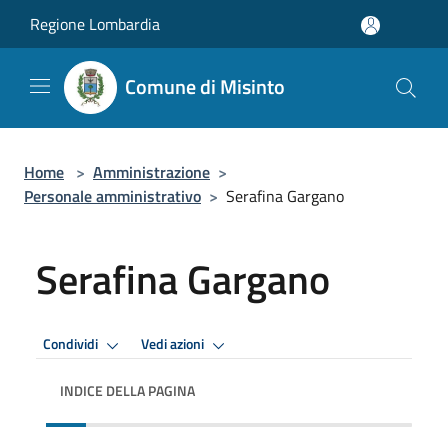
Salta al contenuto principale
Regione Lombardia
Comune di Misinto
Home
>
Amministrazione
>
Personale amministrativo
>
Serafina Gargano
Serafina Gargano
Condividi
Vedi azioni
INDICE DELLA PAGINA