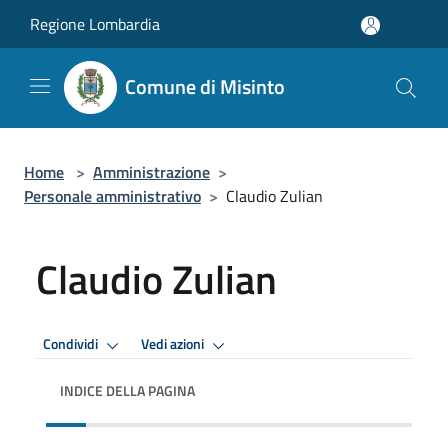
Salta al contenuto principale
Regione Lombardia
Comune di Misinto
Home
>
Amministrazione
>
Personale amministrativo
>
Claudio Zulian
Claudio Zulian
Condividi
Vedi azioni
INDICE DELLA PAGINA