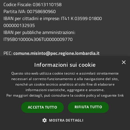
Codice Fiscale: 03613110158
Partita IVA: 00758690960
IBAN per cittadini e imprese: IT41 K 03599 01800
000000132935
IBAN per pubbliche amministrazioni:
IT95B0100004306TU0000009770
PEC:
comune.misinto@pec.regione.lombardia.it
Email:
info@comune.misinto.mb.it
×
Informazioni sui cookie
Centralino Unico: 02 96721010
Questo sito web utilizza cookie tecnici e assimilati strettamente
necessari al corretto funzionamento e alla navigazione del sito,
nonché un cookie tecnico analitico al solo fine di elaborare
informazioni statistiche, aggregate e anonime.
Prenotazione appuntamento
Per maggiori dettagli, può consultare la cookie policy al seguente
link
Segnalazione disservizio
RIFIUTA TUTTO
ACCETTA TUTTO
Leggi le FAQ
MOSTRA DETTAGLI
Richiesta assistenza