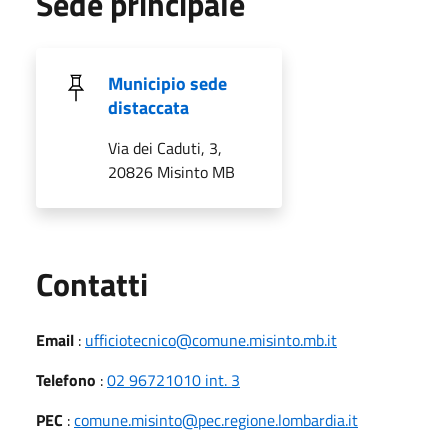
Sede principale
Municipio sede
distaccata
Via dei Caduti, 3,
20826 Misinto MB
Utili
Contatti
Email
:
ufficiotecnico@comune.misinto.mb.it
Telefono
:
02 96721010 int. 3
PEC
:
comune.misinto@pec.regione.lombardia.it