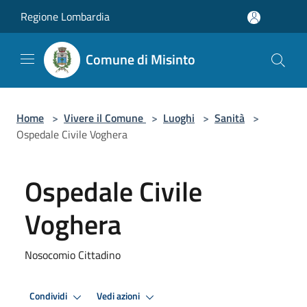
Salta al contenuto principale
Regione Lombardia
Comune di Misinto
Home
>
Vivere il Comune
>
Luoghi
>
Sanità
>
Ospedale Civile Voghera
Ospedale Civile
Voghera
Nosocomio Cittadino
Condividi
Vedi azioni