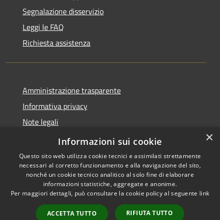
Segnalazione disservizio
Leggi le FAQ
Richiesta assistenza
Amministrazione trasparente
Informativa privacy
Note legali
×
Dichiarazione di accessibilità
Informazioni sui cookie
Questo sito web utilizza cookie tecnici e assimilati strettamente
necessari al corretto funzionamento e alla navigazione del sito,
nonché un cookie tecnico analitico al solo fine di elaborare
informazioni statistiche, aggregate e anonime.
RSS
Copyright © 2026 • Comune di
Per maggiori dettagli, può consultare la cookie policy al seguente
link
Accessibilità
Misinto • Powered by
Privacy
Municipium
Accesso
•
RIFIUTA TUTTO
ACCETTA TUTTO