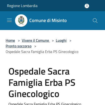
Salta al contenuto principale
Regione Lombardia
Comune di Misinto
Home
>
Vivere il Comune
>
Luoghi
>
Pronto soccorso
>
Ospedale Sacra Famiglia Erba PS Ginecologico
Ospedale Sacra
Famiglia Erba PS
Ginecologico
Ospedale Sacra Famiglia Erba PS Ginecologico