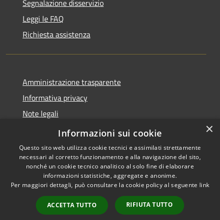
Segnalazione disservizio
Leggi le FAQ
Richiesta assistenza
Amministrazione trasparente
Informativa privacy
Note legali
×
Dichiarazione di accessibilità
Informazioni sui cookie
Questo sito web utilizza cookie tecnici e assimilati strettamente
necessari al corretto funzionamento e alla navigazione del sito,
nonché un cookie tecnico analitico al solo fine di elaborare
informazioni statistiche, aggregate e anonime.
RSS
Copyright © 2026 • Comune di
Per maggiori dettagli, può consultare la cookie policy al seguente
link
Accessibilità
Misinto • Powered by
Privacy
Municipium
Accesso
•
RIFIUTA TUTTO
ACCETTA TUTTO
Cookie
redazione