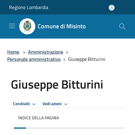
Salta al contenuto principale
Regione Lombardia
Comune di Misinto
Home
>
Amministrazione
>
Personale amministrativo
>
Giuseppe Bitturini
Giuseppe Bitturini
Condividi
Vedi azioni
INDICE DELLA PAGINA