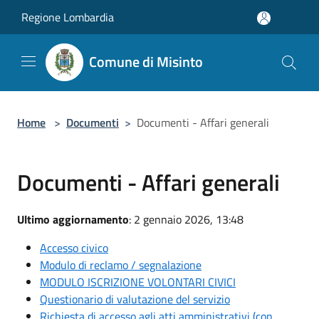
Salta al contenuto principale
Regione Lombardia
Comune di Misinto
Home
>
Documenti
>
Documenti - Affari generali
Documenti - Affari generali
Ultimo aggiornamento
: 2 gennaio 2026, 13:48
Accesso civico
Modulo di reclamo / segnalazione
MODULO ISCRIZIONE VOLONTARI CIVICI
Questionario di valutazione del servizio
Richiesta di accesso agli atti amministrativi (con