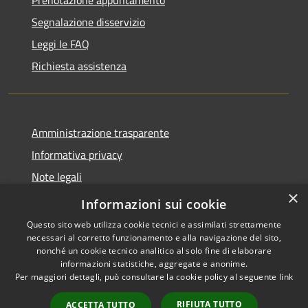
Segnalazione disservizio
Leggi le FAQ
Richiesta assistenza
Amministrazione trasparente
Informativa privacy
Note legali
×
Dichiarazione di accessibilità
Informazioni sui cookie
Questo sito web utilizza cookie tecnici e assimilati strettamente
necessari al corretto funzionamento e alla navigazione del sito,
nonché un cookie tecnico analitico al solo fine di elaborare
informazioni statistiche, aggregate e anonime.
RSS
Copyright © 2026 • Comune di
Per maggiori dettagli, può consultare la cookie policy al seguente
link
Accessibilità
Misinto • Powered by
Privacy
Municipium
Accesso
•
RIFIUTA TUTTO
ACCETTA TUTTO